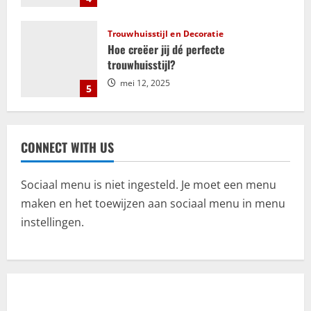
e
Trouwhuisstijl en Decoratie
Hoe creëer jij dé perfecte
trouwhuisstijl?
mei 12, 2025
5
Relatie
ADHD en relaties: uitdagingen en
CONNECT WITH US
kansen voor groei en verbinding
september 25, 2025
1
Sociaal menu is niet ingesteld. Je moet een menu
maken en het toewijzen aan sociaal menu in menu
Bemiddeling
instellingen.
Kosten en financiële aspecten van
mediation bij scheiding
juli 18, 2025
2
Algemeen