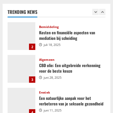
kansen voor groei en verbinding
h
TRENDING NEWS
september 25, 2025
1
t
Bemiddeling
n
Kosten en financiële aspecten van
mediation bij scheiding
a
juli 18, 2025
2
v
i
Algemeen
CBD olie: Een uitgebreide verkenning
g
voor de beste keuze
juni 28, 2025
3
a
t
Erotiek
Een natuurlijke aanpak voor het
i
verbeteren van je seksuele gezondheid
juni 11, 2025
4