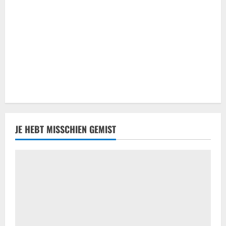
CBD olie: Een uitgebreide verkenning
voor de beste keuze
juni 28, 2025
3
Erotiek
Een natuurlijke aanpak voor het
verbeteren van je seksuele gezondheid
juni 11, 2025
4
Trouwhuisstijl en Decoratie
JE HEBT MISSCHIEN GEMIST
Hoe creëer jij dé perfecte
trouwhuisstijl?
mei 12, 2025
5