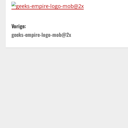
B
Vorige:
geeks-empire-logo-mob@2x
e
r
i
c
h
t
n
a