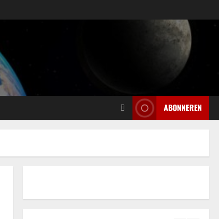
CBD olie: Een uitgebreide
verkenning voor de beste keuze
juni 28, 2025
3
Erotiek
Een natuurlijke aanpak voor het
verbeteren van je seksuele
gezondheid
4
juni 11, 2025
ABONNEREN
Trouwhuisstijl en Decoratie
Hoe creëer jij dé perfecte
trouwhuisstijl?
mei 12, 2025
5
Relatie
ADHD en relaties: uitdagingen en
kansen voor groei en verbinding