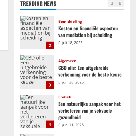
TRENDING NEWS
september 25, 2025
1
Bemiddeling
Kosten en financiële aspecten
van mediation bij scheiding
juli 18, 2025
2
Algemeen
CBD olie: Een uitgebreide
verkenning voor de beste keuze
juni 28, 2025
3
Erotiek
Een natuurlijke aanpak voor het
verbeteren van je seksuele
gezondheid
4
juni 11, 2025