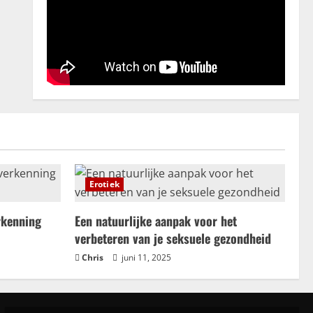
juni 28, 2025
3
Erotiek
Een natuurlijke aanpak voor het
verbeteren van je seksuele
gezondheid
4
juni 11, 2025
Trouwhuisstijl en Decoratie
Hoe creëer jij dé perfecte
trouwhuisstijl?
Erotiek
mei 12, 2025
5
rkenning
Een natuurlijke aanpak voor het
verbeteren van je seksuele gezondheid
Chris
juni 11, 2025