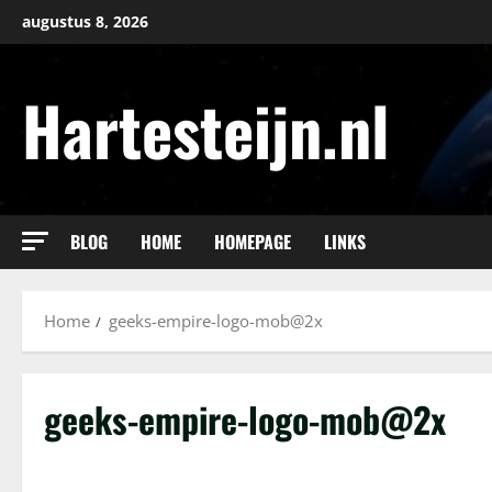
Ga
augustus 8, 2026
naar
de
Hartesteijn.nl
inhoud
BLOG
HOME
HOMEPAGE
LINKS
Home
geeks-empire-logo-mob@2x
geeks-empire-logo-mob@2x