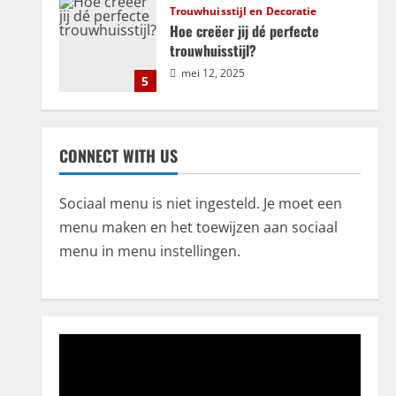
Trouwhuisstijl en Decoratie
Hoe creëer jij dé perfecte
trouwhuisstijl?
mei 12, 2025
5
Relatie
ADHD en relaties: uitdagingen en
CONNECT WITH US
kansen voor groei en verbinding
september 25, 2025
1
Sociaal menu is niet ingesteld. Je moet een
menu maken en het toewijzen aan sociaal
Bemiddeling
menu in menu instellingen.
Kosten en financiële aspecten
van mediation bij scheiding
juli 18, 2025
2
Algemeen
CBD olie: Een uitgebreide
verkenning voor de beste keuze