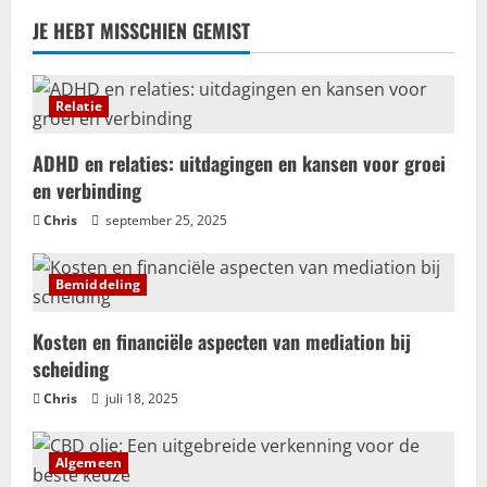
Trouwhuisstijl en Decoratie
JE HEBT MISSCHIEN GEMIST
Hoe creëer jij dé perfecte
trouwhuisstijl?
mei 12, 2025
Relatie
5
ADHD en relaties: uitdagingen en kansen voor groei
en verbinding
Chris
september 25, 2025
Bemiddeling
Kosten en financiële aspecten van mediation bij
scheiding
Chris
juli 18, 2025
Algemeen