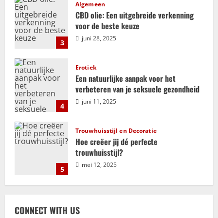
i
Algemeen
CBD olie: Een uitgebreide verkenning
g
voor de beste keuze
juni 28, 2025
3
a
t
Erotiek
Een natuurlijke aanpak voor het
i
verbeteren van je seksuele gezondheid
juni 11, 2025
e
4
Trouwhuisstijl en Decoratie
Hoe creëer jij dé perfecte
trouwhuisstijl?
mei 12, 2025
5
Relatie
ADHD en relaties: uitdagingen en
CONNECT WITH US
kansen voor groei en verbinding