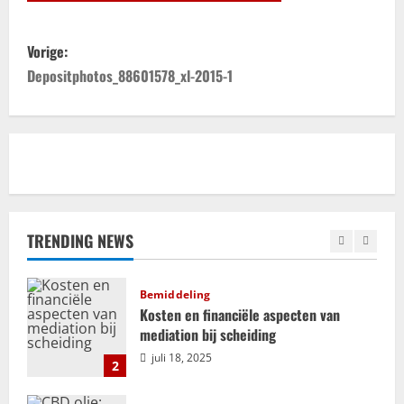
juni 11, 2025
4
B
Vorige:
Trouwhuisstijl en Decoratie
e
Depositphotos_88601578_xl-2015-1
Hoe creëer jij dé perfecte
trouwhuisstijl?
r
mei 12, 2025
5
i
Relatie
c
ADHD en relaties: uitdagingen en
kansen voor groei en verbinding
h
TRENDING NEWS
september 25, 2025
1
t
Bemiddeling
n
Kosten en financiële aspecten van
mediation bij scheiding
a
juli 18, 2025
2
v