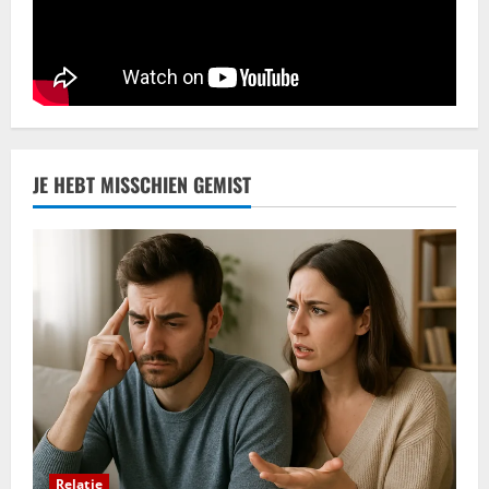
Erotiek
Een natuurlijke aanpak voor het
verbeteren van je seksuele gezondheid
juni 11, 2025
4
Trouwhuisstijl en Decoratie
JE HEBT MISSCHIEN GEMIST
Hoe creëer jij dé perfecte
trouwhuisstijl?
mei 12, 2025
5
Relatie