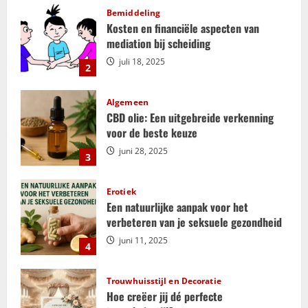
Bemiddeling
n
Kosten en financiële aspecten van
mediation bij scheiding
a
juli 18, 2025
2
v
i
Algemeen
CBD olie: Een uitgebreide verkenning
g
voor de beste keuze
juni 28, 2025
3
a
t
Erotiek
Een natuurlijke aanpak voor het
i
verbeteren van je seksuele gezondheid
juni 11, 2025
e
4
Trouwhuisstijl en Decoratie
Hoe creëer jij dé perfecte