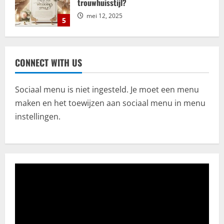
trouwhuisstijl?
mei 12, 2025
5
Relatie
ADHD en relaties: uitdagingen en
CONNECT WITH US
kansen voor groei en verbinding
september 25, 2025
1
Sociaal menu is niet ingesteld. Je moet een menu
maken en het toewijzen aan sociaal menu in menu
Bemiddeling
instellingen.
Kosten en financiële aspecten van
mediation bij scheiding
juli 18, 2025
2
Algemeen
CBD olie: Een uitgebreide verkenning
voor de beste keuze
juni 28, 2025
3