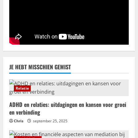
juni 28, 2025
3
Erotiek
Een natuurlijke aanpak voor het
verbeteren van je seksuele gezondheid
juni 11, 2025
4
Trouwhuisstijl en Decoratie
JE HEBT MISSCHIEN GEMIST
Hoe creëer jij dé perfecte
trouwhuisstijl?
mei 12, 2025
Relatie
5
ADHD en relaties: uitdagingen en kansen voor groei
en verbinding
Chris
september 25, 2025