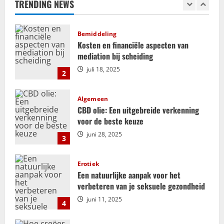
TRENDING NEWS
september 25, 2025
1
t
Bemiddeling
n
Kosten en financiële aspecten van
mediation bij scheiding
a
juli 18, 2025
2
v
i
Algemeen
CBD olie: Een uitgebreide verkenning
g
voor de beste keuze
juni 28, 2025
3
a
t
Erotiek
Een natuurlijke aanpak voor het
i
verbeteren van je seksuele gezondheid
juni 11, 2025
e
4