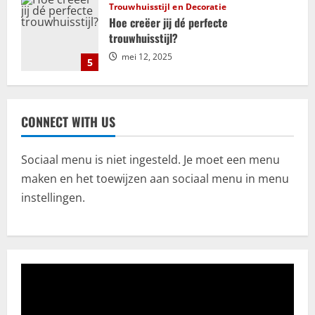
Trouwhuisstijl en Decoratie
Hoe creëer jij dé perfecte
trouwhuisstijl?
mei 12, 2025
5
Relatie
ADHD en relaties: uitdagingen en
CONNECT WITH US
kansen voor groei en verbinding
september 25, 2025
1
Sociaal menu is niet ingesteld. Je moet een menu
maken en het toewijzen aan sociaal menu in menu
Bemiddeling
instellingen.
Kosten en financiële aspecten van
mediation bij scheiding
juli 18, 2025
2
Algemeen
CBD olie: Een uitgebreide verkenning
voor de beste keuze