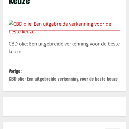
CBD olie: Een uitgebreide verkenning
voor de beste keuze
juni 28, 2025
3
Erotiek
Een natuurlijke aanpak voor het
CBD olie: Een uitgebreide verkenning voor de beste
verbeteren van je seksuele gezondheid
keuze
juni 11, 2025
4
B
Vorige:
Trouwhuisstijl en Decoratie
e
CBD olie: Een uitgebreide verkenning voor de beste keuze
Hoe creëer jij dé perfecte
trouwhuisstijl?
r
mei 12, 2025
5
i
Relatie
c
ADHD en relaties: uitdagingen en
kansen voor groei en verbinding
h