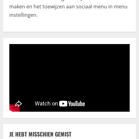
maken en het toewijzen aan sociaal menu in menu
Bemiddeling
instellingen.
Kosten en financiële aspecten van
mediation bij scheiding
juli 18, 2025
2
Algemeen
CBD olie: Een uitgebreide verkenning
voor de beste keuze
juni 28, 2025
3
Erotiek
Een natuurlijke aanpak voor het
verbeteren van je seksuele gezondheid
juni 11, 2025
4
Trouwhuisstijl en Decoratie
JE HEBT MISSCHIEN GEMIST