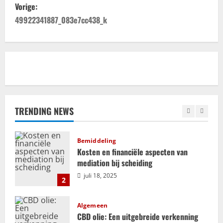
B
Vorige:
Trouwhuisstijl en Decoratie
e
49922341887_083e7cc438_k
Hoe creëer jij dé perfecte
trouwhuisstijl?
r
mei 12, 2025
5
i
Relatie
c
ADHD en relaties: uitdagingen en
kansen voor groei en verbinding
h
TRENDING NEWS
september 25, 2025
1
t
Bemiddeling
n
Kosten en financiële aspecten van
mediation bij scheiding
a
juli 18, 2025
2
v
i
Algemeen
CBD olie: Een uitgebreide verkenning