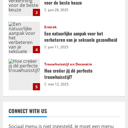
g
voor de beste keuze
juni 28, 2025
3
a
t
Erotiek
Een natuurlijke aanpak voor het
i
verbeteren van je seksuele gezondheid
juni 11, 2025
e
4
Trouwhuisstijl en Decoratie
Hoe creëer jij dé perfecte
trouwhuisstijl?
mei 12, 2025
5
Relatie
ADHD en relaties: uitdagingen en
CONNECT WITH US
kansen voor groei en verbinding
september 25, 2025
1
Sociaal menu is niet ingesteld. Je moet een menu