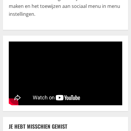
maken en het toewijzen aan sociaal menu in menu
Algemeen
instellingen.
CBD olie: Een uitgebreide verkenning
voor de beste keuze
juni 28, 2025
3
Erotiek
Een natuurlijke aanpak voor het
verbeteren van je seksuele gezondheid
juni 11, 2025
4
Trouwhuisstijl en Decoratie
Hoe creëer jij dé perfecte
trouwhuisstijl?
mei 12, 2025
5
JE HEBT MISSCHIEN GEMIST