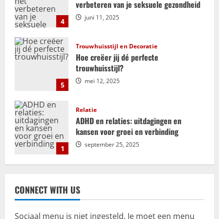
g
verbeteren van je seksuele gezondheid
juni 11, 2025
4
a
t
Trouwhuisstijl en Decoratie
Hoe creëer jij dé perfecte
i
trouwhuisstijl?
mei 12, 2025
e
5
Relatie
ADHD en relaties: uitdagingen en
kansen voor groei en verbinding
september 25, 2025
1
Bemiddeling
Kosten en financiële aspecten van
CONNECT WITH US
mediation bij scheiding
juli 18, 2025
2
Sociaal menu is niet ingesteld. Je moet een menu