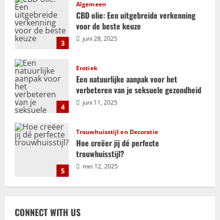
i
Algemeen
CBD olie: Een uitgebreide verkenning
g
voor de beste keuze
juni 28, 2025
3
a
t
Erotiek
Een natuurlijke aanpak voor het
i
verbeteren van je seksuele gezondheid
juni 11, 2025
e
4
Trouwhuisstijl en Decoratie
Hoe creëer jij dé perfecte
trouwhuisstijl?
mei 12, 2025
5
Relatie
ADHD en relaties: uitdagingen en
CONNECT WITH US
kansen voor groei en verbinding