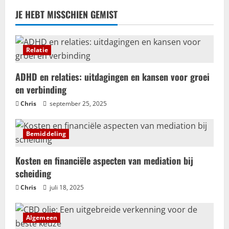
Trouwhuisstijl en Decoratie
JE HEBT MISSCHIEN GEMIST
Hoe creëer jij dé perfecte
trouwhuisstijl?
mei 12, 2025
Relatie
5
ADHD en relaties: uitdagingen en kansen voor groei
en verbinding
Chris
september 25, 2025
Bemiddeling
Kosten en financiële aspecten van mediation bij
scheiding
Chris
juli 18, 2025
Algemeen