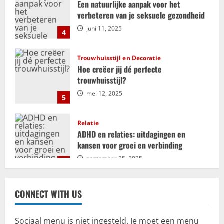
g
verbeteren van je seksuele gezondheid
juni 11, 2025
4
a
t
Trouwhuisstijl en Decoratie
Hoe creëer jij dé perfecte
i
trouwhuisstijl?
mei 12, 2025
e
5
Relatie
ADHD en relaties: uitdagingen en
kansen voor groei en verbinding
september 25, 2025
1
Bemiddeling
Kosten en financiële aspecten van
CONNECT WITH US
mediation bij scheiding
juli 18, 2025
2
Sociaal menu is niet ingesteld. Je moet een menu