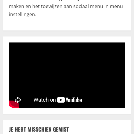
maken en het toewijzen aan sociaal menu in menu
Algemeen
instellingen.
CBD olie: Een uitgebreide verkenning
voor de beste keuze
juni 28, 2025
3
Erotiek
Een natuurlijke aanpak voor het
verbeteren van je seksuele gezondheid
juni 11, 2025
4
Trouwhuisstijl en Decoratie
Hoe creëer jij dé perfecte
trouwhuisstijl?
mei 12, 2025
5
JE HEBT MISSCHIEN GEMIST