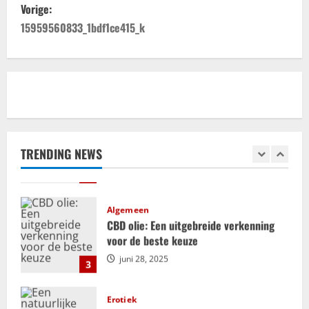
B
Vorige:
Relatie
e
15959560833_1bdf1ce415_k
ADHD en relaties: uitdagingen en
kansen voor groei en verbinding
r
september 25, 2025
1
i
Bemiddeling
c
Kosten en financiële aspecten van
mediation bij scheiding
h
TRENDING NEWS
juli 18, 2025
2
t
Algemeen
n
CBD olie: Een uitgebreide verkenning
voor de beste keuze
a
juni 28, 2025
3
v
i
Erotiek
Een natuurlijke aanpak voor het